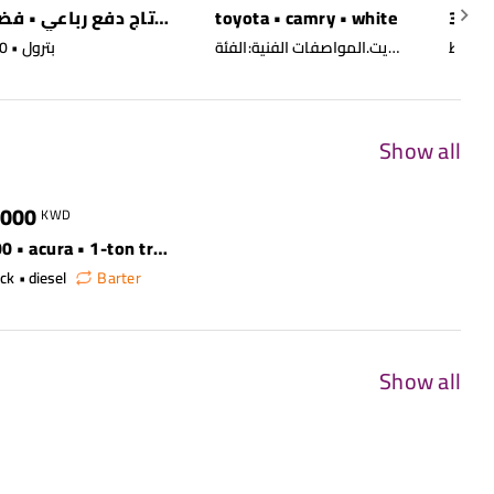
3
toyota • camry • white
كيا • سبورتاج دفع رباعي • فضي
السعر المطلوب: 950 دينار كويتي.سنة الصنع: 2010.المسافة المقطوعة: 315,000 كم.الموقع: السالمية، مدينة الكويت.المواصفات الفنية:الفئة: GLX.ناقل الحركة: أوتوماتيك.اللون الخارجي: أبيض.الداخلية: قماش.المصدر: مواصفات الخليج.معلومات إضافية وحالة السيارة:الحالة العامة: السيارة في حالة جيدة جداً (v good condition).التكييف: يعمل بشكل جيد.الإطارات: تم تركيب إطارات أمامية جديدة مع كفالة لمدة 10 أشهر.الميزات: نوافذ كهربائية، نظام التوجيه المعزز (Power Steering).ملاحظة إضافية: ذكر البائع أن السيارة قد اجتازت الفحص (Passing).
200 • بترول
Show all
0
10894
,000
KWD
400 • acura • 1-ton truck 2wd
ck • diesel
Barter
Show all