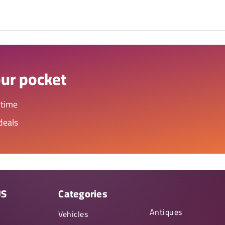
our pocket
ytime
deals
US
Categories
Antiques
y
Vehicles