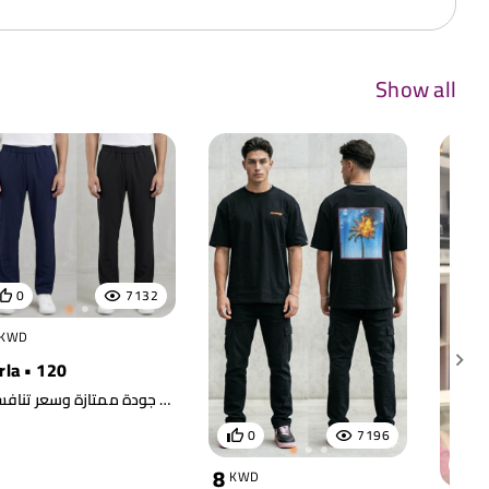
Show all
0
7132
KWD
rla • 120
‎إطلالة النادي المثالية.. جودة ممتازة وسعر تنافسي! 🇰🇼 * بنطلون النادي: مريح، مرن، وقصة عصرية | 7 د.ك * شورت النادي: خفيف، عملي، وحرية كاملة في الحركة | 6 د.ك ‎المميزات: * قماش رياضي مسامي وسريع الجفاف. * خصر مرن لراحة تامة أثناء التمرين. English (الإنجليزية) Your Essential Gym Gear – Quality Meets Value! 🇰🇼 * Gym Pants: Flexible, sleek, and high-performance | 7 KWD * Gym Shorts: Lightweight and built for movement | 6 KWD Highlights: * Breathable, moisture-wicking fabric. * Elastic waistband for a secure, comfortable fit. ‎الكمية محدودة | Limited Stock
0
7196
0
8
KWD