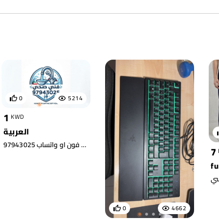
0
5214
1
KWD
العربية
نقوم بتنفيذ جميع الأعمال الصحية بكفاءة عالية لإتمام عملية السباكة تركيب سخانات مركزي وعادي والمضخات تركيب وتوريد جميع الأدوات الصحية خدمه ممتازة بأسعار مناسبة للتواصل فون او واتساب 97943025
7
fu
0
4662