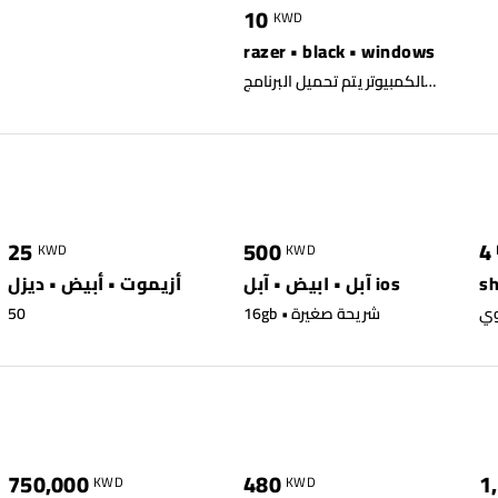
10
KWD
razer • black • windows
استعمال جداً خفيف بدون اي خدش او كسر الكيبورد مصحوب ببرنامج خاص مجرد توصيل الكبل بالكمبيوتر يتم تحميل البرنامج
1
4688
0
4949
25
500
4
KWD
KWD
آبل • ابيض • آبل ios
أزيموت • أبيض • ديزل
16gb • شريحة صغيرة
50
0
39239
0
34608
750,000
480
1
KWD
KWD