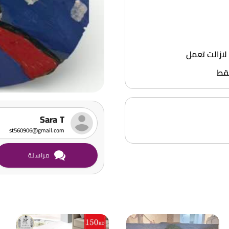
لازالت تعمل
فقط
Sara T
st560906@gmail.com
مراسلة