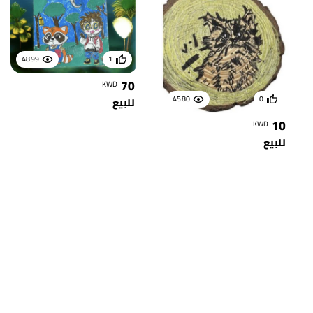
4899
1
70
KWD
4580
0
للبيع
10
KWD
للبيع