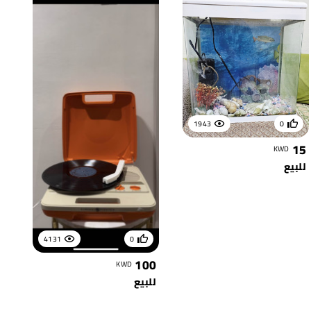
1943
0
15
KWD
للبيع
4131
0
100
KWD
للبيع