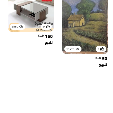
6550
0
150
KWD
للبيع
10475
2
50
KWD
للبيع