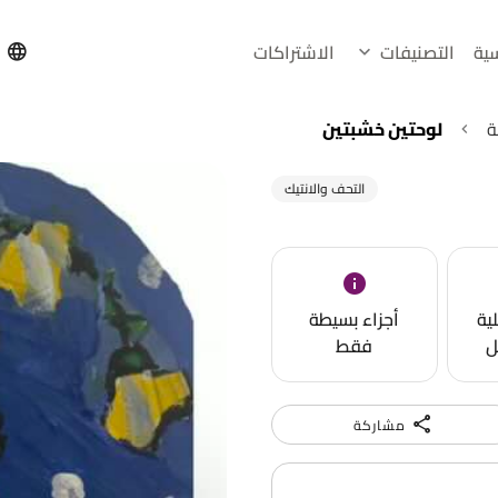
سية
التصنيفات
الاشتراكات
h
ة
لوحتين خشبتين
التحف والانتيك
ية
أجزاء بسيطة
ل
فقط
مشاركة