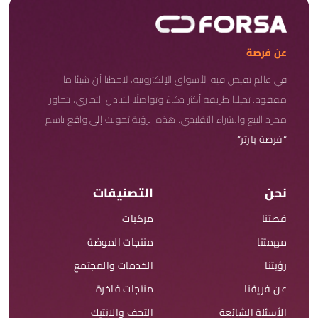
عن فرصة
في عالم تفيض فيه الأسواق الإلكترونية، لاحظنا أن شيئًا ما
مفقود. تخيلنا طريقة أكثر ذكاءً وتواصلًا للتبادل التجاري، تتجاوز
مجرد البيع والشراء التقليدي. هذه الرؤية تحولت إلى واقع باسم
“فرصة بارتر”
نحن
التصنيفات
قصتنا
مركبات
مهمتنا
منتجات الموضة
رؤيتنا
الخدمات والمجتمع
عن فريقنا
منتجات فاخرة
الأسئلة الشائعة
التحف والانتيك