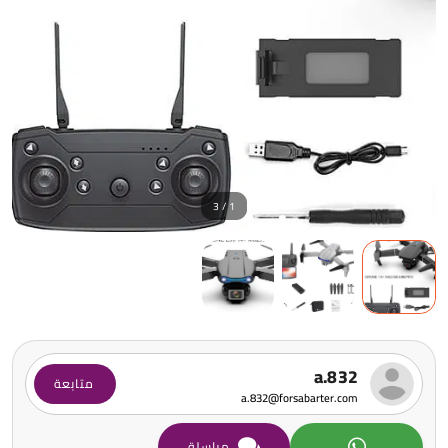
1 / 3
a.832
متابعة
a.832@forsabarter.com
مراسلة