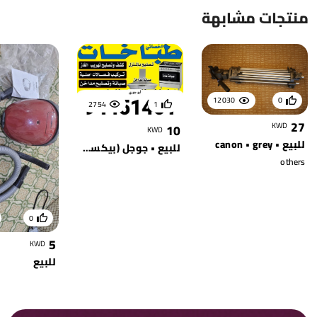
منتجات مشابهة
12030
0
2754
1
27
KWD
10
KWD
للبيع • canon • grey
للبيع • جوجل (بيكسل بادز)
others
0
5
KWD
للبيع