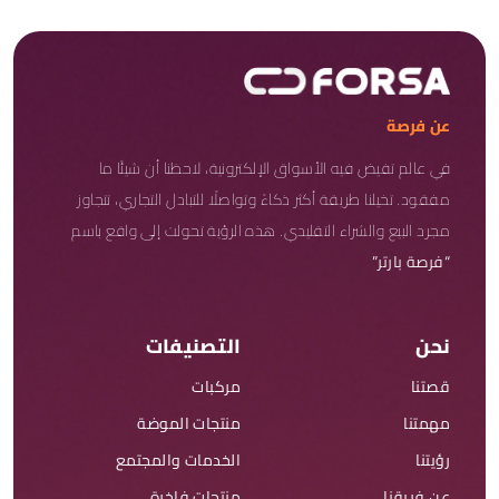
عن فرصة
في عالم تفيض فيه الأسواق الإلكترونية، لاحظنا أن شيئًا ما
مفقود. تخيلنا طريقة أكثر ذكاءً وتواصلًا للتبادل التجاري، تتجاوز
مجرد البيع والشراء التقليدي. هذه الرؤية تحولت إلى واقع باسم
“فرصة بارتر”
نحن
التصنيفات
قصتنا
مركبات
مهمتنا
منتجات الموضة
رؤيتنا
الخدمات والمجتمع
عن فريقنا
منتجات فاخرة