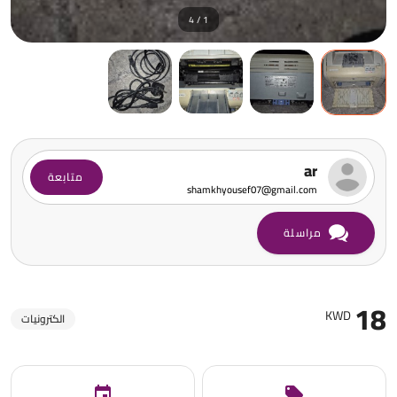
1 / 4
ar
متابعة
shamkhyousef07@gmail.com
مراسلة
18
KWD
الكترونيات