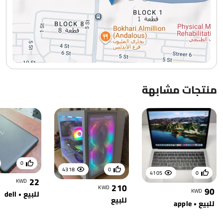
منتجات مشابهة
0
4318
0
4105
0
22
KWD
210
KWD
90
KWD
للبيع • dell
للبيع
للبيع • apple