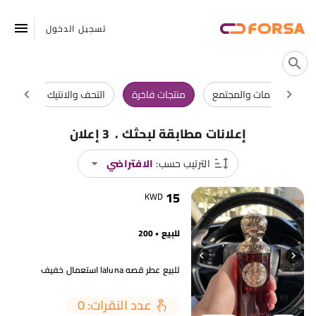
تسجيل الدخول
الخدمات والمجتمع
منتجات فاخرة
التحف والانتيك
عقارا
.
إعلانات مطابقة لبحثك
3 إعلان
الترتيب حسب:
الافتراضي
15
KWD
للبيع • 200
للبيع عطر قصه laluna استعمال خفيف
عدد النقرات: 0