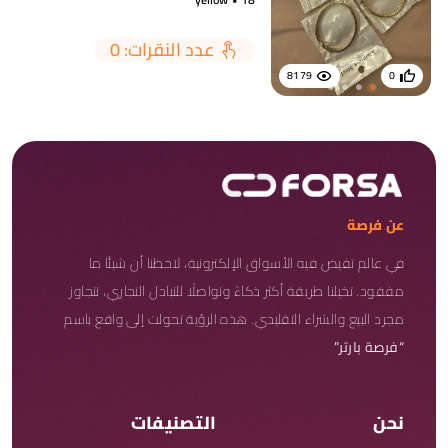
عدد النقرات: 0
8179
0
عن فرصة
في عالم تفيض فيه الأسواق الإلكترونية، لاحظنا أن شيئًا ما
مفقود. تخيلنا طريقة أكثر ذكاءً وتواصلًا للتبادل التجاري، تتجاوز
مجرد البيع والشراء التقليدي. هذه الرؤية تحولت إلى واقع باسم
“فرصة بارتر”
نحن
التصنيفات