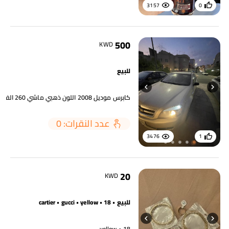
3157
0
500
KWD
للبيع
عدد النقرات: 0
3476
1
20
KWD
للبيع • cartier • gucci • yellow • 18
yellow • 18