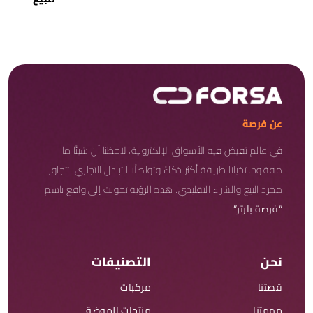
عن فرصة
في عالم تفيض فيه الأسواق الإلكترونية، لاحظنا أن شيئًا ما
مفقود. تخيلنا طريقة أكثر ذكاءً وتواصلًا للتبادل التجاري، تتجاوز
مجرد البيع والشراء التقليدي. هذه الرؤية تحولت إلى واقع باسم
“فرصة بارتر”
نحن
التصنيفات
قصتنا
مركبات
مهمتنا
منتجات الموضة