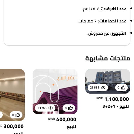
عدد الغرف:
7 غرف نوم.
عدد الحمامات:
7 حمامات.
التجهيز:
غير مفروش.
منتجات مشابهة
23681
0
1,100,000
KWD
للبيع • 1+2+3
23763
0
0
400,000
KWD
300,000
WD
للبيع
للبيع