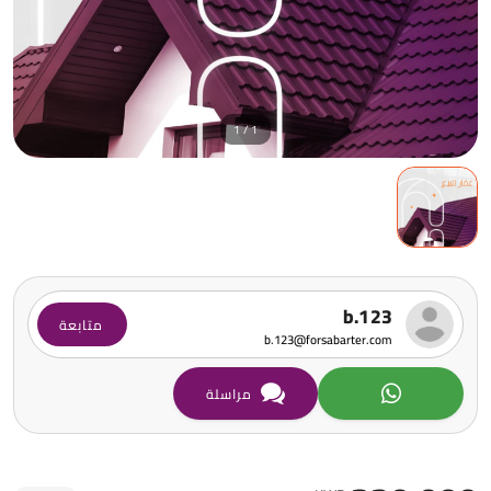
1 / 1
b.123
متابعة
b.123@forsabarter.com
مراسلة