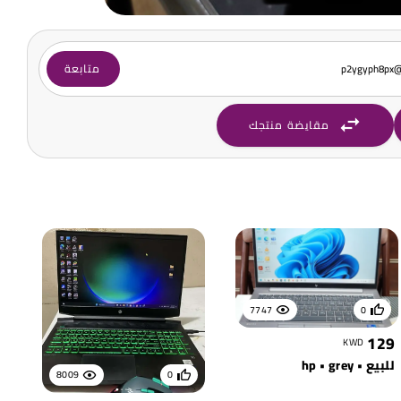
متابعة
p2ygyph8px@p
مقايضة منتجك
7747
0
129
KWD
للبيع • hp • grey
8009
0