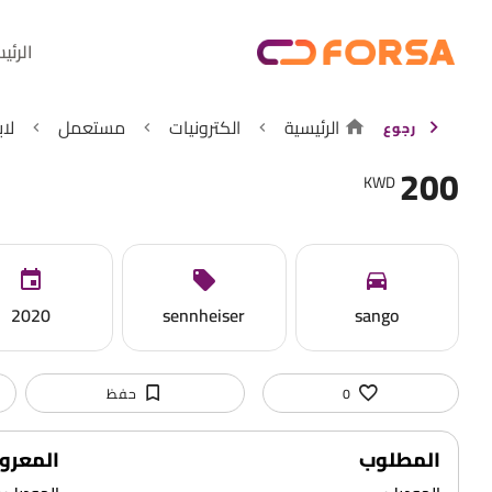
الرئي
الرئيسية
الكترونيات
مستعمل
لا
رجوع
200
KWD
2020
sennheiser
sango
0
حفظ
المطلوب
المعر