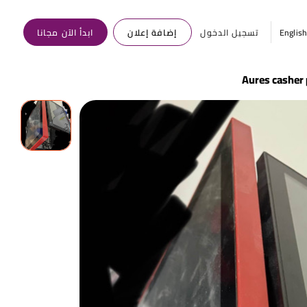
Englis
تسجيل الدخول
إضافة إعلان
ابدأ الآن مجانا
Aures casher 