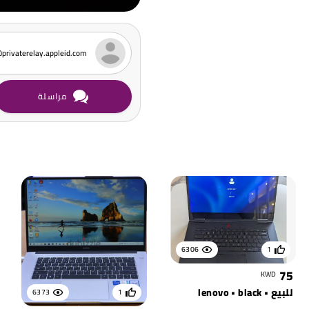
rivaterelay.appleid.com
مراسلة
6306
1
75
KWD
للبيع • lenovo • black
6373
1