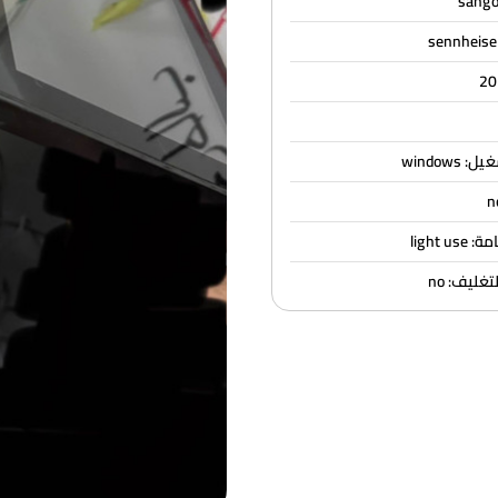
windows
light u
ليف: no