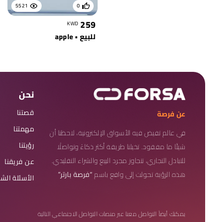
5521
0
259
KWD
للبيع • apple
نحن
قصتنا
عن فرصة
مهمتنا
في عالم تفيض فيه الأسواق الإلكترونية، لاحظنا أن
رؤيتنا
شيئًا ما مفقود. تخيلنا طريقة أكثر ذكاءً وتواصلًا
للتبادل التجاري، تتجاوز مجرد البيع والشراء التقليدي.
عن فريقنا
هذه الرؤية تحولت إلى واقع باسم
“فرصة بارتر”
الأسئلة الش
يمكنك أيضاً التواصل معنا عبر منصات التواصل الاجتماعي التالية