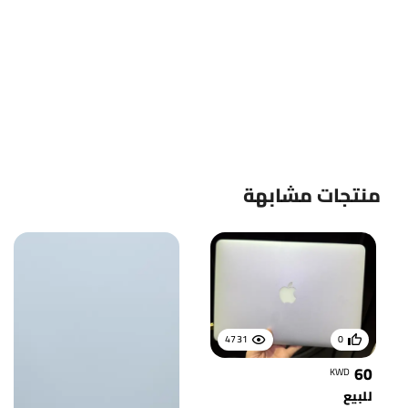
منتجات مشابهة
4731
0
60
KWD
للبيع