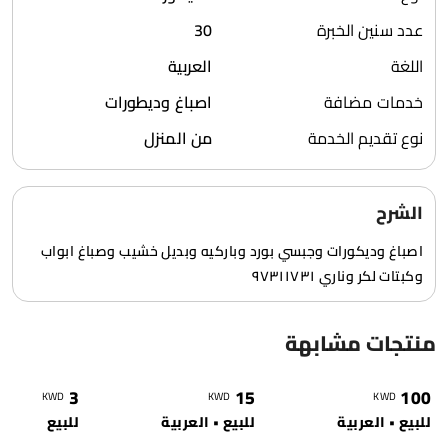
عدد سنين الخبرة
30
اللغة
العربية
خدمات مضافة
اصباغ وديطورات
نوع تقديم الخدمة
من المنزل
الشرح
اصباغ وديكورات وجبسي بورد وباركيه وبديل خشيب وصباغ ابواب
وكبتات لكر وناري ٩٧٣١١٧٣١
منتجات مشابهة
0
1369
0
1107
1
3
15
100
KWD
KWD
KWD
للبيع • العربية
للبيع • العربية
للبيع