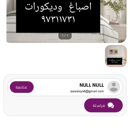
1 / 1
NULL NULL
متابعة
awealxy46@gmail.com
مراسلة