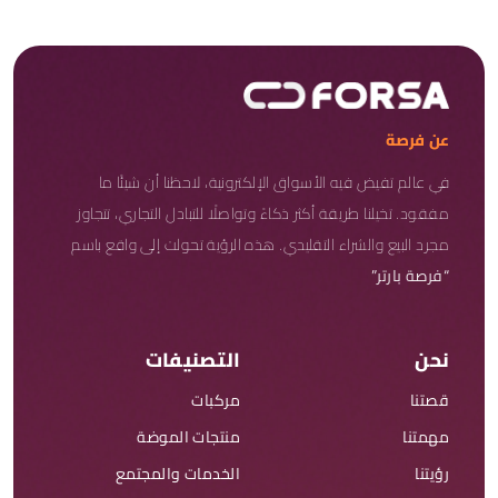
عن فرصة
في عالم تفيض فيه الأسواق الإلكترونية، لاحظنا أن شيئًا ما
مفقود. تخيلنا طريقة أكثر ذكاءً وتواصلًا للتبادل التجاري، تتجاوز
مجرد البيع والشراء التقليدي. هذه الرؤية تحولت إلى واقع باسم
“فرصة بارتر”
نحن
التصنيفات
قصتنا
مركبات
مهمتنا
منتجات الموضة
رؤيتنا
الخدمات والمجتمع