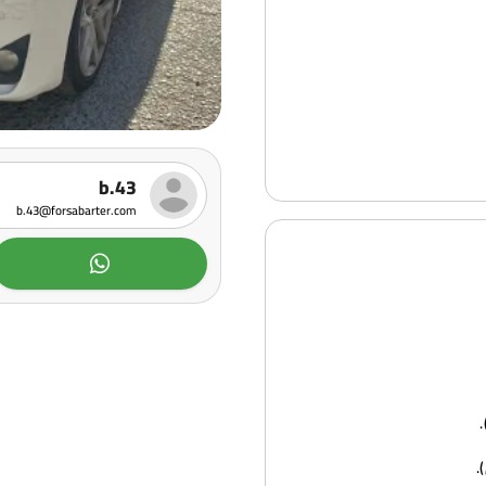
b.43
b.43@forsabarter.com
.