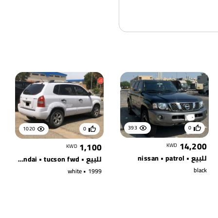
393
0
1020
0
14,200
1,100
KWD
KWD
للبيع • nissan • patrol
للبيع • hyundai • tucson fwd
black
white • 1999