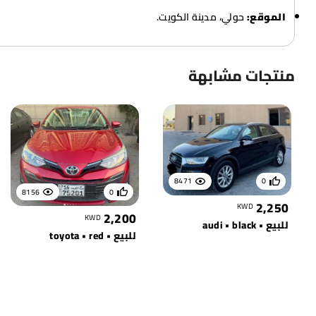
الموقع:
حولي، مدينة الكويت.
منتجات مشابهة
8471
0
8156
0
2,250
KWD
2,200
KWD
للبيع • audi • black
للبيع • toyota • red