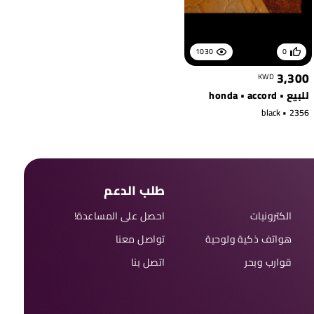
1030
0
3,300
KWD
للبيع • honda • accord
black • 2356
طلب الدعم
الكترونيات
احصل على المساعدة!
هواتف ذكية ولوحية
تواصل معنا
قوارب وبحر
اتصل بنا