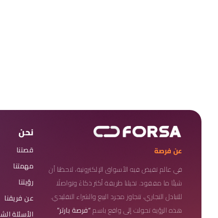
نحن
قصتنا
عن فرصة
مهمتنا
في عالم تفيض فيه الأسواق الإلكترونية، لاحظنا أن
رؤيتنا
شيئًا ما مفقود. تخيلنا طريقة أكثر ذكاءً وتواصلًا
للتبادل التجاري، تتجاوز مجرد البيع والشراء التقليدي.
عن فريقنا
هذه الرؤية تحولت إلى واقع باسم
“فرصة بارتر”
الأسئلة الش