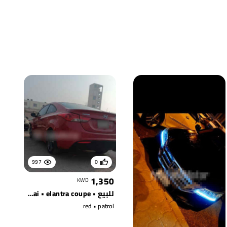
997
0
1,350
KWD
للبيع • hyundai • elantra coupe
red • patrol