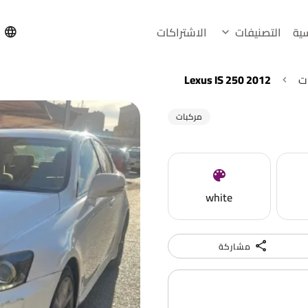
سية
التصنيفات
الاشتراكات
h
ت
Lexus IS 250 2012
مركبات
white
مشاركة