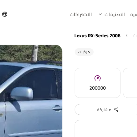
سية
التصنيفات
الاشتراكات
h
ت
Lexus RX-Series 2006
مركبات
200000
مشاركة