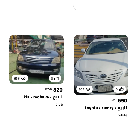
656
0
820
KWD
969
0
للبيع • kia • mohave
650
KWD
blue
للبيع • toyota • camry
white