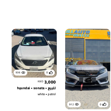
936
0
3,000
KWD
للبيع • hyundai • sonata
white • patrol
912
0