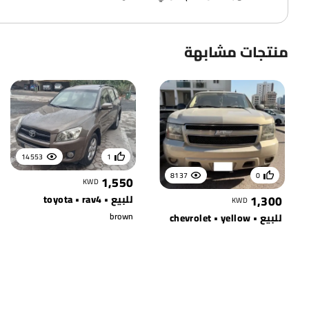
منتجات مشابهة
14553
1
8137
0
1,550
KWD
1,300
للبيع • toyota • rav4
KWD
brown
للبيع • chevrolet • yellow