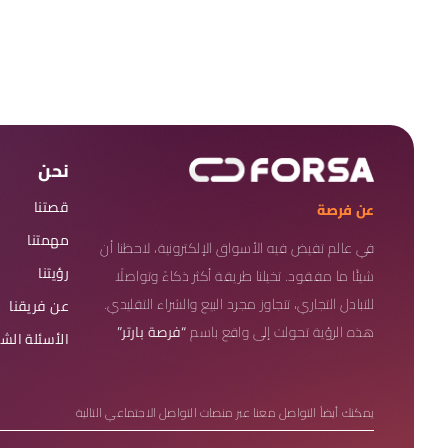
نحن
قصتنا
عن فرصة
مهمتنا
في عالم تفيض فيه الأسواق الإلكترونية، لاحظنا أن
رؤيتنا
شيئًا ما مفقود. تخيلنا طريقة أكثر ذكاءً وتواصلًا
للتبادل التجاري، تتجاوز مجرد البيع والشراء التقليدي.
عن فريقنا
هذه الرؤية تحولت إلى واقع باسم
“فرصة بارتر”
الأسئلة الش
يمكنك أيضاً التواصل معنا عبر منصات التواصل الاجتماعي التالية