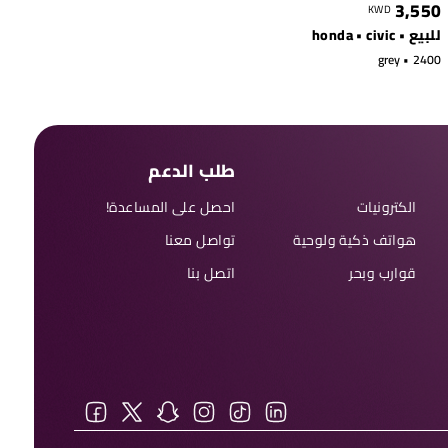
3,550
KWD
للبيع • honda • civic
grey • 2400
طلب الدعم
الكترونيات
احصل على المساعدة!
هواتف ذكية ولوحية
تواصل معنا
قوارب وبحر
اتصل بنا