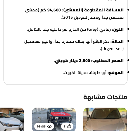
المسافة المقطوعة (الممشى):
94,600 كم
(ممشى
منخفض جداً وممتاز لموديل 2015).
اللون:
رمادي (Grey) من الخارج مع داخلية جلد بالكامل.
الحالة:
ذكر البائع أنها بحالة ممتازة جداً، والبيع مستعجل
(Urgent sell).
السعر المطلوب:
2,800 دينار كويتي
.
الموقع:
أبو حليفة، مدينة الكويت.
منتجات مشابهة
16406
1