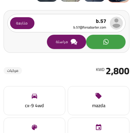
b.57
متابعة
b.57@forsabarter.com
مراسلة
2,800
KWD
مركبات
cx-9 4wd
mazda