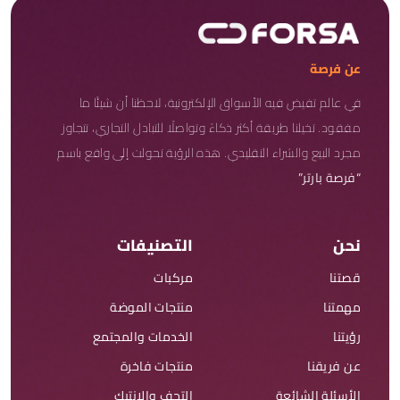
عن فرصة
في عالم تفيض فيه الأسواق الإلكترونية، لاحظنا أن شيئًا ما
مفقود. تخيلنا طريقة أكثر ذكاءً وتواصلًا للتبادل التجاري، تتجاوز
مجرد البيع والشراء التقليدي. هذه الرؤية تحولت إلى واقع باسم
“فرصة بارتر”
نحن
التصنيفات
قصتنا
مركبات
مهمتنا
منتجات الموضة
رؤيتنا
الخدمات والمجتمع
عن فريقنا
منتجات فاخرة
الأسئلة الشائعة
التحف والانتيك