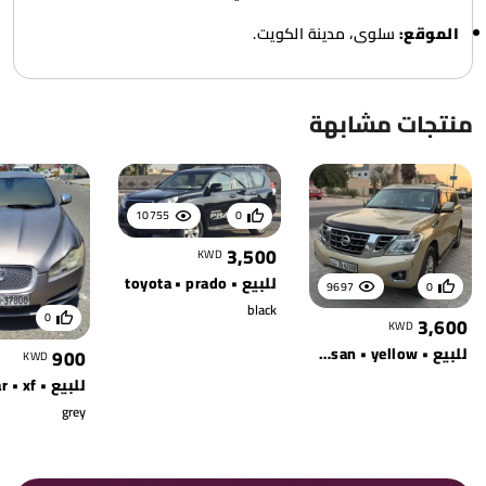
الموقع:
سلوى، مدينة الكويت.
منتجات مشابهة
10755
0
3,500
KWD
للبيع • toyota • prado
9697
0
black
0
3,600
KWD
للبيع • nissan • yellow
900
KWD
للبيع • jaguar • xf
grey