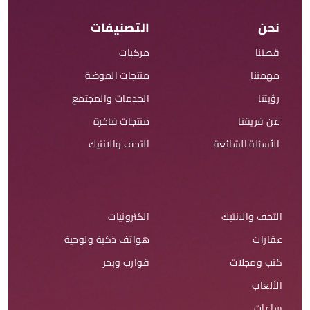
نحن
التصنيفات
قصتنا
مركبات
مهمتنا
منتجات الموضة
رؤيتنا
الخدمات والمجتمع
عن فريقنا
منتجات فاخرة
الأسئلة الشائعة
التحف والانتيك
التحف والانتيك
الكترونيات
عقارات
هواتف ذكية ولوحية
كتب ومجلات
قوارب وبحر
الألعاب
ساعات