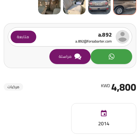
a.892
متابعة
a.892@forsabarter.com
مراسلة
4,800
KWD
مركبات
2014