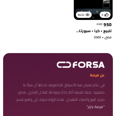
8402
0
950
KWD
للبيع • كيا • سبورتاج دفع رباعي
فضي • 2000
عن فرصة
في عالم تفيض فيه الأسواق الإلكترونية، لاحظنا أن شيئًا ما
مفقود. تخيلنا طريقة أكثر ذكاءً وتواصلًا للتبادل التجاري، تتجاوز
مجرد البيع والشراء التقليدي. هذه الرؤية تحولت إلى واقع باسم
“فرصة بارتر”