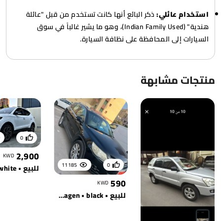
استخدام عائلي:
ذكر البائع أنها كانت تستخدم من قبل "عائلة
هندية" (Indian Family Used)، وهو ما يشير غالباً في سوق
السيارات إلى المحافظة على نظافة السيارة.
منتجات مشابهة
0
2,900
KWD
11185
0
للبيع • white
590
KWD
للبيع • volkswagen • black