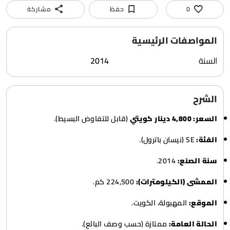
0
حفظ
مشاركة
المواصفات الرئيسية
السنة
2014
الشرح
السعر:
4,800 دينار كويتي
(قابل للتفاوض البسيط).
الفئة:
SE (نيسان باترول).
سنة الصنع:
2014.
الممشى (الكيلومترات):
224,500 كم.
الموقع:
المهبولة، الكويت.
الحالة العامة:
ممتازة (حسب وصف البائع).