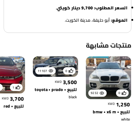
السعر المطلوب:
9,700 دينار كويتي
.
الموقع:
أبو حليفة، مدينة الكويت.
منتجات مشابهة
11107
0
3,500
KWD
1
للبيع • toyota • prado
9232
0
black
3,700
KWD
1,250
KWD
للبيع • red
للبيع • bmw • x6 m
white