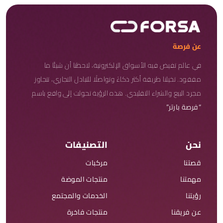
عن فرصة
في عالم تفيض فيه الأسواق الإلكترونية، لاحظنا أن شيئًا ما
مفقود. تخيلنا طريقة أكثر ذكاءً وتواصلًا للتبادل التجاري، تتجاوز
مجرد البيع والشراء التقليدي. هذه الرؤية تحولت إلى واقع باسم
“فرصة بارتر”
نحن
التصنيفات
قصتنا
مركبات
مهمتنا
منتجات الموضة
رؤيتنا
الخدمات والمجتمع
عن فريقنا
منتجات فاخرة