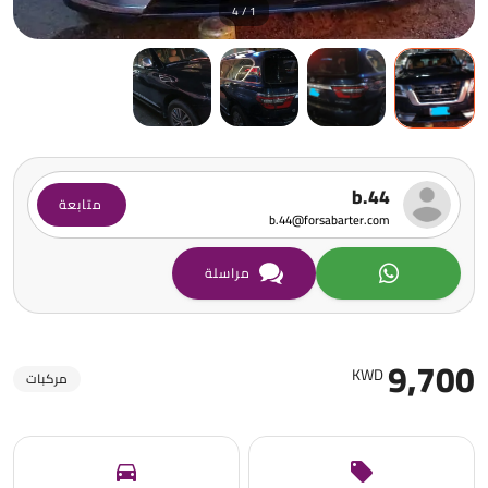
1 / 4
b.44
متابعة
b.44@forsabarter.com
مراسلة
9,700
KWD
مركبات