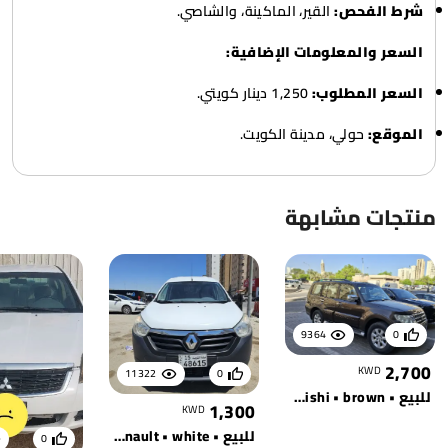
شرط الفحص:
القير، الماكينة، والشاصي.
السعر والمعلومات الإضافية:
السعر المطلوب:
1,250 دينار كويتي.
الموقع:
حولي، مدينة الكويت.
منتجات مشابهة
9364
0
2,700
KWD
11322
0
للبيع • mitsubishi • brown
1,300
KWD
للبيع • renault • white
0