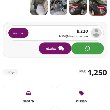
b.220
متابعة
b.220@forsabarter.com
مراسلة
1,250
KWD
مركبات
sentra
nissan