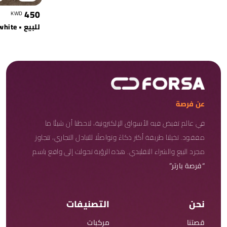
450
KWD
عن فرصة
في عالم تفيض فيه الأسواق الإلكترونية، لاحظنا أن شيئًا ما
مفقود. تخيلنا طريقة أكثر ذكاءً وتواصلًا للتبادل التجاري، تتجاوز
مجرد البيع والشراء التقليدي. هذه الرؤية تحولت إلى واقع باسم
“فرصة بارتر”
نحن
التصنيفات
قصتنا
مركبات