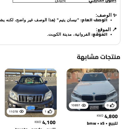
اللون الخارجي
أبيض
✨ الوصف:
الوصف العام:
"نيسان يتيم" (هذا الوصف غير واضح، لكنه يشير
📍 الموقع:
الموقع:
الفروانية، مدينة الكويت.
منتجات مشابهة
10897
0
11078
1
4,800
KWD
4,100
KWD
للبيع • bmw • x5