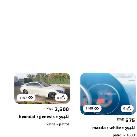
1167
0
2,500
1165
0
KWD
للبيع • hyundai • genesis
575
KWD
white • patrol
للبيع • mazda • white
1600 • patrol