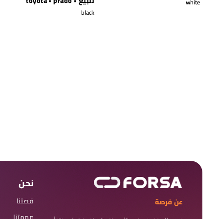
للبيع • toyota • prado
white
black
نحن
قصتنا
عن فرصة
مهمتنا