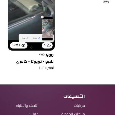
grey
14779
0
400
KWD
للبيع • تويوتا • كامري
أخضر • ٢٢٢
التصنيفات
مركبات
التحف والانتيك
منتجات الموضة
عقارات