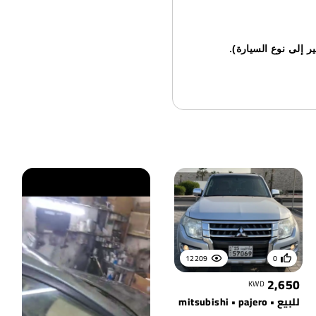
 إلى نوع السيارة).
12209
0
2,650
KWD
للبيع • mitsubishi • pajero