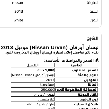
الماركة
nissan
السنة
2013
اللون
white
الشرح
نيسان أورفان (Nissan Urvan) موديل 2013
نيسان أورفان
نقدم لكم تفاصيل إعلان لسيارة
المعروضة للبيع.
💰 السعر والمواصفات الأساسية:
الخاصية
التفصيل
السعر المطلوب
1,800 د. ك
النوع والفئة
نيسان أورفان (Nissan Urvan)
الموديل
2013
الحالة
مستعملة
المسافة المقطوعة (ك.م)
250,000
ناقل الحركة
يدوي / عادي
نوع الوقود
غاز طبيعي
هيكل السيارة
فان / باص / حافلة