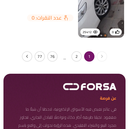
عدد النقرات: 0
25412
0
77
76
2
1
...
عن فرصة
في عالم تفيض فيه الأسواق الإلكترونية، لاحظنا أن شيئًا ما
مفقود. تخيلنا طريقة أكثر ذكاءً وتواصلًا للتبادل التجاري، تتجاوز
مجرد البيع والشراء التقليدي. هذه الرؤية تحولت إلى واقع باسم