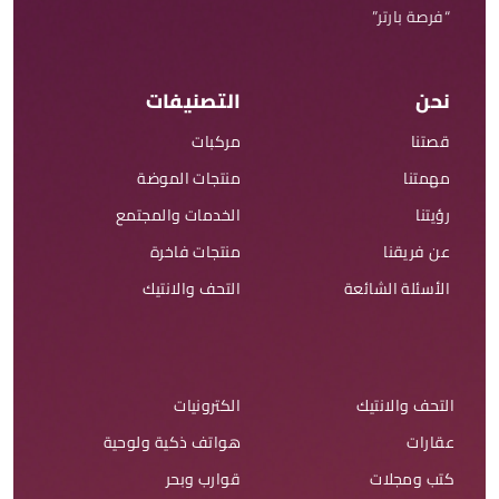
“فرصة بارتر”
نحن
التصنيفات
قصتنا
مركبات
مهمتنا
منتجات الموضة
رؤيتنا
الخدمات والمجتمع
عن فريقنا
منتجات فاخرة
الأسئلة الشائعة
التحف والانتيك
التحف والانتيك
الكترونيات
عقارات
هواتف ذكية ولوحية
كتب ومجلات
قوارب وبحر