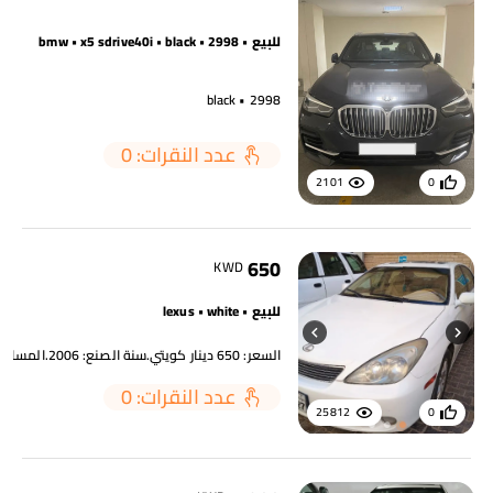
للبيع • bmw • x5 sdrive40i • black • 2998
black • 2998
عدد النقرات: 0
2101
0
650
KWD
للبيع • lexus • white
عدد النقرات: 0
25812
0