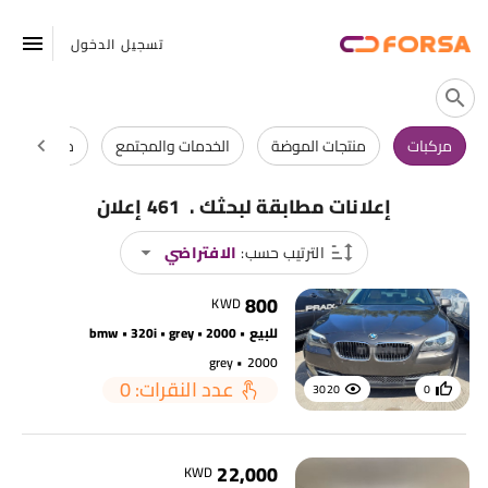
تسجيل الدخول
مركبات
منتجات الموضة
الخدمات والمجتمع
منتجات فاخر
.
إعلانات مطابقة لبحثك
461 إعلان
الترتيب حسب:
الافتراضي
800
KWD
للبيع • bmw • 320i • grey • 2000
grey • 2000
عدد النقرات: 0
3020
0
22,000
KWD