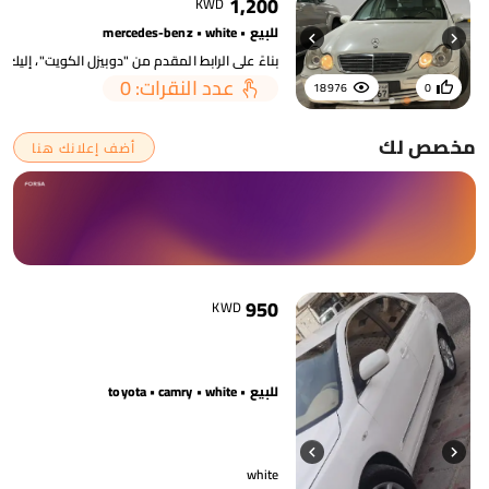
1,200
KWD
للبيع • mercedes-benz • white
عدد النقرات: 0
18976
0
مخصص لك
أضف إعلانك هنا
950
KWD
للبيع • toyota • camry • white
white