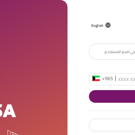
English
روني/اسم المستخدم
+965