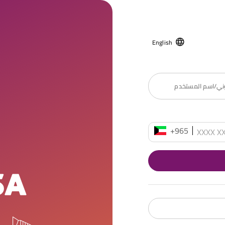
English
روني/اسم المستخدم
+965