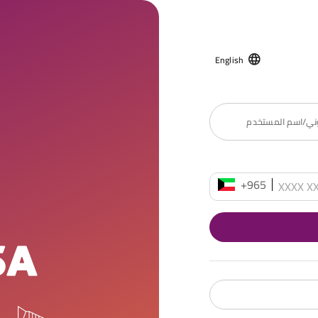
English
روني/اسم المستخدم
+965