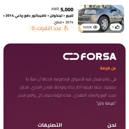
5,000
KWD
للبيع • لينكولن • نافيجاتور دفع رباعي ffv • 2014 • فضي
2014 • فضي
عدد النقرات: 0
10028
1
عن فرصة
في عالم تفيض فيه الأسواق الإلكترونية، لاحظنا أن شيئًا ما
مفقود. تخيلنا طريقة أكثر ذكاءً وتواصلًا للتبادل التجاري، تتجاوز
مجرد البيع والشراء التقليدي. هذه الرؤية تحولت إلى واقع باسم
“فرصة بارتر”
نحن
التصنيفات