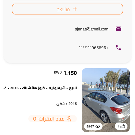
متابعة
sjanat@gmail.com
+965696*******
1,150
KWD
للبيع • شيفروليه • كروز هاتشباك • 2016 • فضي
2016 • فضي
عدد النقرات: 0
9967
1