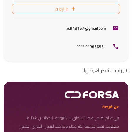
متابعة
nqlf49157@gmail.com
+965655*******
لا يوجد عناصر لعرضها
عن فرصة
في عالم تفيض فيه الأسواق الإلكترونية، لاحظنا أن شيئًا ما
مفقود. تخيلنا طريقة أكثر ذكاءً وتواصلًا للتبادل التجاري، تتجاوز