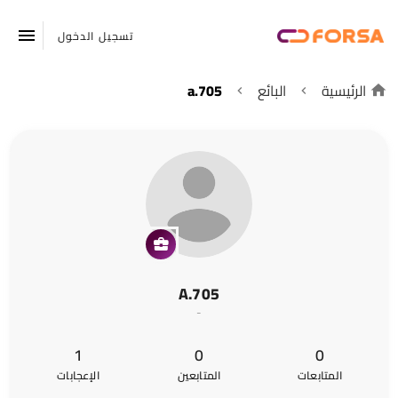
تسجيل الدخول
الرئيسية
البائع
a.705
A.705
-
1
0
0
المتابعات
المتابعين
الإعجابات