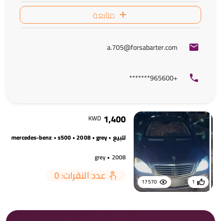
متابعة
a.705@forsabarter.com
+965600*******
1,400
KWD
للبيع • mercedes-benz • s500 • 2008 • grey
2008 • grey
عدد النقرات: 0
17570
1