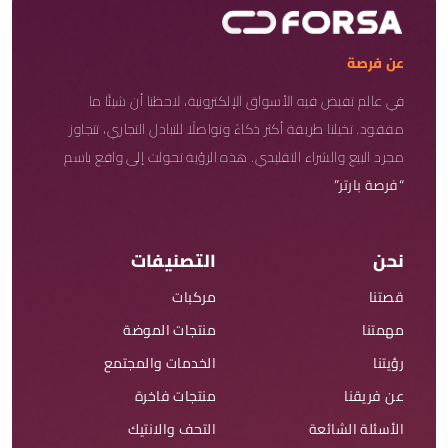
عن فرصة
في عالم تفيض فيه الأسواق الإلكترونية، لاحظنا أن شيئًا ما
مفقود. تخيلنا طريقة أكثر ذكاءً وتواصلًا للتبادل التجاري، تتجاوز
مجرد البيع والشراء التقليدي. هذه الرؤية تحولت إلى واقع باسم
“فرصة بارتر”
نحن
التصنيفات
قصتنا
مركبات
مهمتنا
منتجات الموضة
رؤيتنا
الخدمات والمجتمع
عن فريقنا
منتجات فاخرة
الأسئلة الشائعة
التحف والانتيك