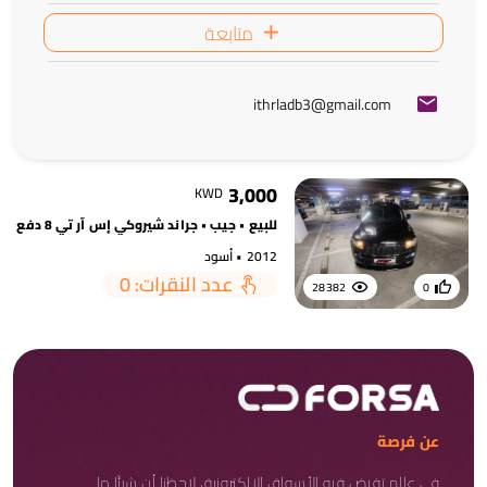
متابعة
ithrladb3@gmail.com
3,000
KWD
للبيع • جيب • جراند شيروكي إس آر تي 8 دفع رباعي • 2012 • أسود
2012 • أسود
عدد النقرات: 0
28382
0
عن فرصة
في عالم تفيض فيه الأسواق الإلكترونية، لاحظنا أن شيئًا ما