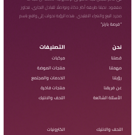
مفقود. تخيلنا طريقة أكثر ذكاءً وتواصلًا للتبادل التجاري، تتجاوز
مجرد البيع والشراء التقليدي. هذه الرؤية تحولت إلى واقع باسم
“فرصة بارتر”
نحن
التصنيفات
قصتنا
مركبات
مهمتنا
منتجات الموضة
رؤيتنا
الخدمات والمجتمع
عن فريقنا
منتجات فاخرة
الأسئلة الشائعة
التحف والانتيك
التحف والانتيك
الكترونيات