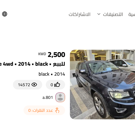
سية
التصنيفات
الاشتراكات
h
2,500
KWD
للبيع • jeep • grand cherokee 4wd • 2014 • black
2014 • black
14572
0
a.801
عدد النقرات: 0