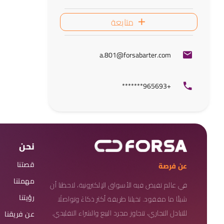
متابعة
a.801@forsabarter.com
+965693*******
نحن
قصتنا
عن فرصة
مهمتنا
في عالم تفيض فيه الأسواق الإلكترونية، لاحظنا أن
رؤيتنا
شيئًا ما مفقود. تخيلنا طريقة أكثر ذكاءً وتواصلًا
للتبادل التجاري، تتجاوز مجرد البيع والشراء التقليدي.
عن فريقنا