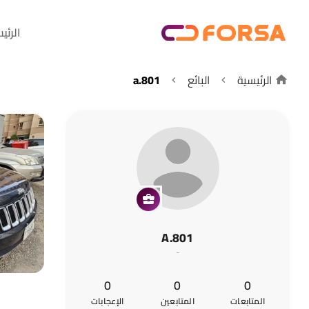
الرئي
الرئيسية
البائع
a.801
A.801
-
0
0
0
المتابعات
المتابعين
الإعجابات