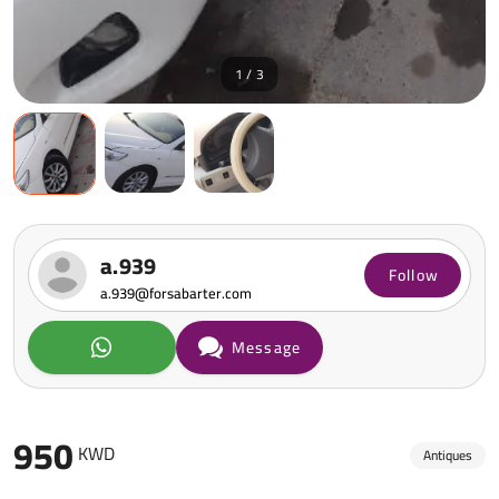
1 / 3
a.939
Follow
a.939@forsabarter.com
Message
950
KWD
Antiques