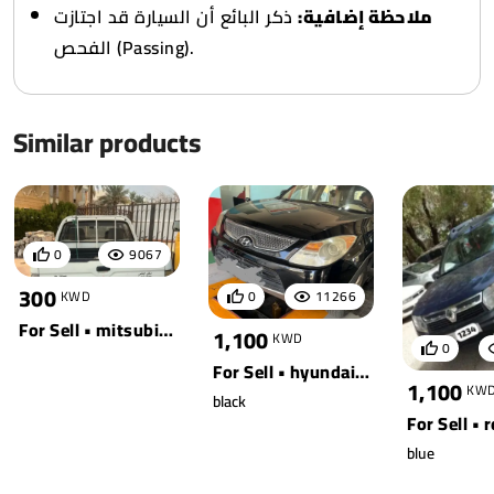
ملاحظة إضافية:
ذكر البائع أن السيارة قد اجتازت
الفحص (Passing).
Similar products
0
9067
300
0
11266
KWD
For Sell • mitsubishi • white
1,100
KWD
0
For Sell • hyundai • veracruz 4wd
1,100
KW
black
blue