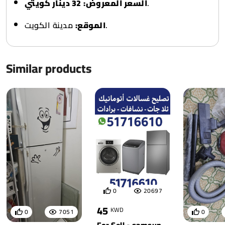
32 دينار كويتي
السعر المعروض:
.
مدينة الكويت.
الموقع:
Similar products
0
20697
45
KWD
0
7051
0