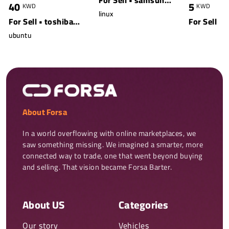
For Sell • samsung • white
40
5
KWD
KWD
linux
For Sell • toshiba • white
For Sell
ubuntu
About Forsa
In a world overflowing with online marketplaces, we 
saw something missing. We imagined a smarter, more 
connected way to trade, one that went beyond buying 
and selling. That vision became Forsa Barter.
About US
Categories
Our story
Vehicles