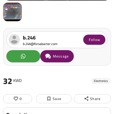
b.246
Follow
b.246@forsabarter.com
Message
32
KWD
Electronics
0
Save
Share