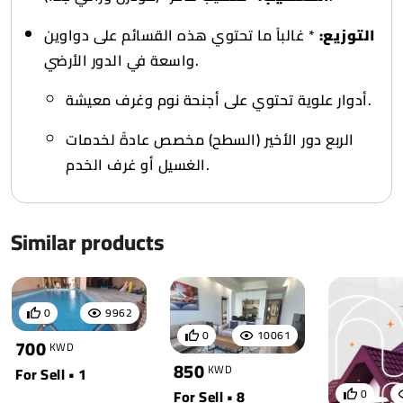
التوزيع:
* غالباً ما تحتوي هذه القسائم على دواوين
واسعة في الدور الأرضي.
أدوار علوية تحتوي على أجنحة نوم وغرف معيشة.
الربع دور الأخير (السطح) مخصص عادةً لخدمات
الغسيل أو غرف الخدم.
Similar products
0
9962
0
10061
700
KWD
850
KWD
For Sell • 1
For Sell • 8
0