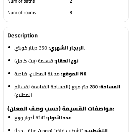
Num of baths
2
Num of rooms
3
Description
350 دينار كويتي.
الإيجار الشهري:
قسيمة (بيت كامل).
نوع العقار:
الموقع:
مدينة المطلاع، ضاحية
N6
.
المساحة:
280 متر مربع (المساحة القياسية لقسائم
المطلاع).
مواصفات القسيمة (حسب وصف المعلن):
ثلاثة أدوار وربع.
عدد الأدوار:
"تشطيب فاخر" (مودرن وراقي جداً).
التشطيب: