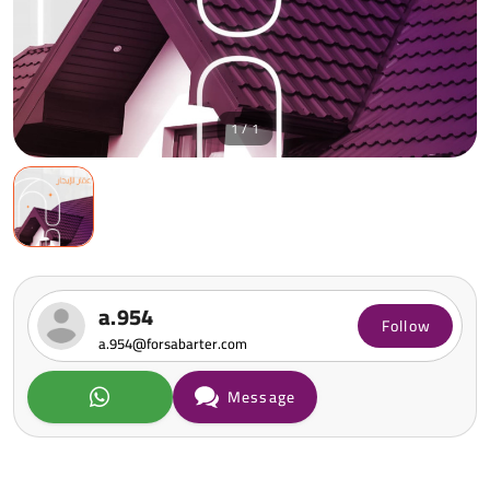
1 / 1
a.954
Follow
a.954@forsabarter.com
Message