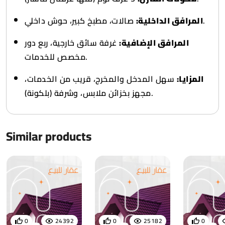
صالات، مطبخ كبير، حوش داخلي.
المرافق الداخلية:
المرافق الإضافية:
غرفة سائق خارجية، ربع دور
مخصص للخدمات.
المزايا:
سهل المدخل والمخرج، قريب من الخدمات،
مجهز بخزائن ملابس، وشرفة (بلكونة).
Similar products
0
24392
0
25182
0