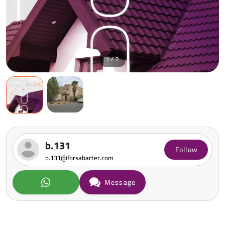
1 / 2
b.131
Follow
b.131@forsabarter.com
Message