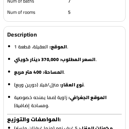
Num of baths
7
Num of rooms
5
Description
العقيلة، قطعة 1.
الموقع:
370,000 دينار كويتي
السعر المطلوب:
.
400 متر مربع
المساحة:
.
منزل/فيلا (دورين وربع).
نوع العقار:
الموقع الجغرافي:
زاوية (مما يمنحه خصوصية
ومساحة إضافية).
المواصفات والتوزيع:
5 غرف نوم (منها غرفتان ماستر).
مكونات المنزل: