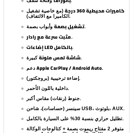
بانوراما
وفتحة سقف.
كاميرات محيطية 360 درجة
(مع خاصية تشغيل
الكاميرا مع الالتفاف).
تشغيل بصمة
وأبواب بصمة.
مثبت سرعة مع رادار
.
إضاءات LED بالكامل
.
شاشة لمس ملونة
كبيرة.
Apple CarPlay / Android Auto
دعم
.
إضاءة ترحيبية (بروجكتور).
داخلية باللون الأحمر.
جنوط (رنقات) مقاس أكبر.
سينسر (حساسات)، شاحن USB، بلوتوث، AUX.
تظليل حراري بنسبة 30% على السيارة بالكامل.
متوفر 2 مفتاح ريموت بصمة + كتالوجات الوكالة