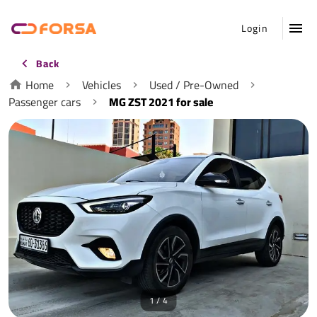
Login
Back
Home
Vehicles
Used / Pre-Owned
Passenger cars
MG ZST 2021 for sale
1 / 4