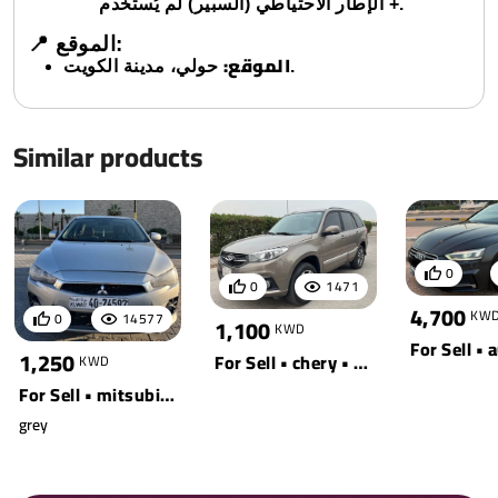
+ الإطار الاحتياطي (السبير) لم يُستخدم.
📍 الموقع:
الموقع:
حولي، مدينة الكويت.
Similar products
0
0
1471
4,700
KW
0
14577
1,100
KWD
1,250
For Sell • chery • yellow
KWD
For Sell • mitsubishi • lancer
grey