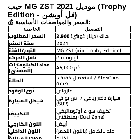
جيب MG ZST موديل 2021 (Trophy
Edition - فل أوبشن)
💰 السعر والمواصفات الأساسية:
التفصيل
الخاصية
2,900 د. ك
(دينار كويتي)
السعر المطلوب
سنة الصنع
2021
MG ZST (فئة Trophy Edition)
النوع/الفئة
أوتوماتيك
ناقل الحركة
عداد الكيلومترات
45,000 كم
(الممشى)
مستعملة / استعمال خفيف،
الحالة
نظيفة
غازولين
نوع الوقود
سيارة دفع رباعي / اس يو في
هيكل السيارة
(SUV)
تكييف هواء أوتوماتيكي
التكييف
بمنطقتين (Dual Zone)
أبيض
اللون الخارجي
جلد بالكامل (باللون الأحمر)
اللون الداخلي
الخليج
مصدر السيارة