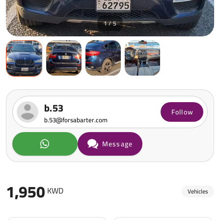
1 / 5
b.53
Follow
b.53@forsabarter.com
Message
1,950
KWD
Vehicles