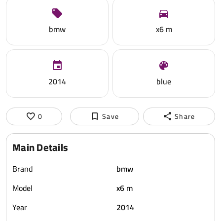
bmw
x6 m
2014
blue
0
Save
Share
Main Details
Brand
bmw
Model
x6 m
Year
2014