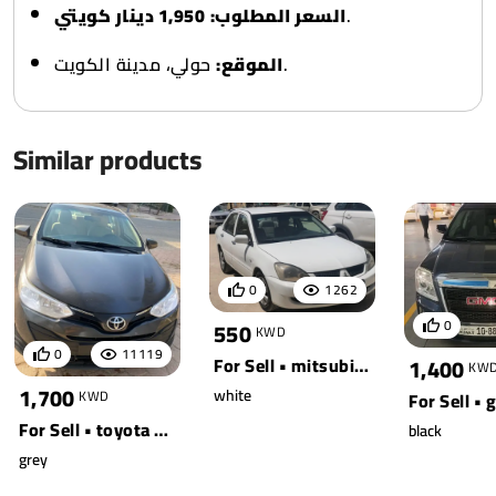
1,950 دينار كويتي
السعر المطلوب:
.
حولي، مدينة الكويت.
الموقع:
Similar products
0
1262
0
550
KWD
0
11119
For Sell • mitsubishi • lancer
1,400
KW
1,700
white
KWD
For Sell • toyota • yaris
black
grey