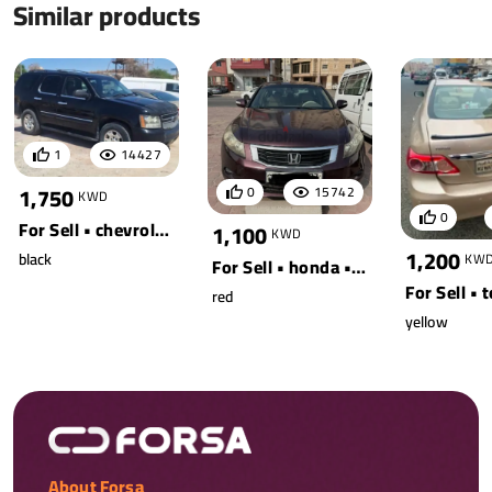
Similar products
1
14427
1,750
0
15742
KWD
0
For Sell • chevrolet • tahoe 4wd
1,100
KWD
1,200
black
KW
For Sell • honda • accord
red
yellow
About Forsa