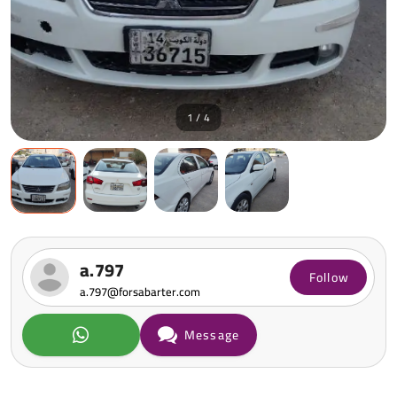
1 / 4
a.797
Follow
a.797@forsabarter.com
Message